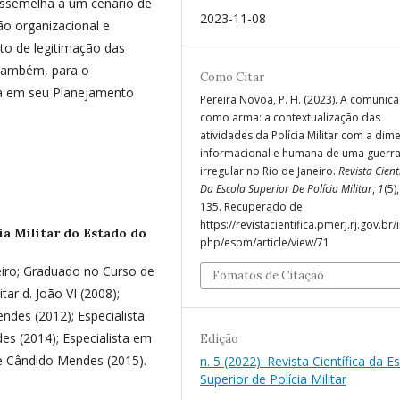
assemelha a um cenário de
2023-11-08
o organizacional e
to de legitimação das
, também, para o
Como Citar
ta em seu Planejamento
Pereira Novoa, P. H. (2023). A comunic
como arma: a contextualização das
atividades da Polícia Militar com a di
informacional e humana de uma guerr
irregular no Rio de Janeiro.
Revista Cient
Da Escola Superior De Polícia Militar
,
1
(5)
135. Recuperado de
https://revistacientifica.pmerj.rj.gov.br/
ia Militar do Estado do
php/espm/article/view/71
neiro; Graduado no Curso de
Fomatos de Citação
ar d. João VI (2008);
ndes (2012); Especialista
es (2014); Especialista em
Edição
de Cândido Mendes (2015).
n. 5 (2022): Revista Científica da E
Superior de Polícia Militar