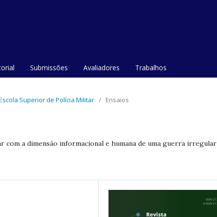
orial
Submissões
Avaliadores
Trabalhos
 Escola Superior de Polícia Militar
/
Ensaios
itar com a dimensão informacional e humana de uma guerra irregular